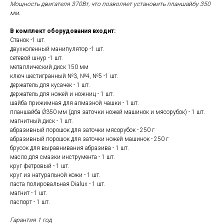
Мощность двигателя 370Вт, что позволяет установить планшайбу 350
мм.
В комплект оборудования входит:
Станок -1 шт.
двухколенный манипулятор -1 шт.
сетевой шнур -1 шт.
металлический диск 150 мм
ключ шестигранный №3, №4, №5 -1 шт.
держатель для кусачек - 1 шт.
держатель для ножей и ножниц - 1 шт.
шайба прижимная для алмазной чашки - 1 шт.
планшайба Ǿ350 мм (для заточки ножей машинок и мясорубок) - 1 шт.
магнитный диск - 1 шт.
абразивный порошок для заточки мясорубок - 250 г
абразивный порошок для заточки ножей машинок - 250 г
брусок для выравнивания абразива - 1 шт.
масло для смазки инструмента - 1 шт.
круг фетровый - 1 шт.
круг из натуральной кожи - 1 шт.
паста полировальная Dialux - 1 шт.
магнит - 1 шт.
паспорт - 1 шт.
Гарантия 1 год