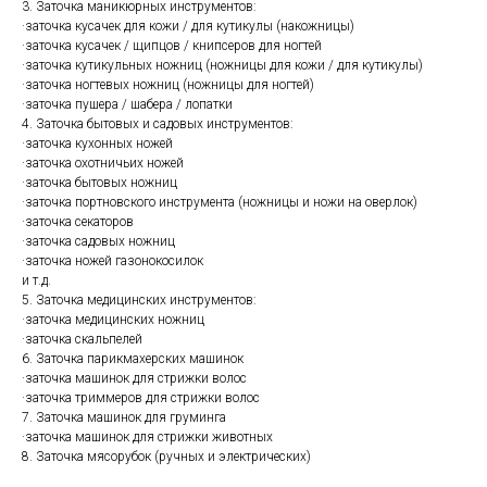
3. Заточка маникюрных инструментов:
·заточка кусачек для кожи / для кутикулы (накожницы)
·заточка кусачек / щипцов / книпсеров для ногтей
·заточка кутикульных ножниц (ножницы для кожи / для кутикулы)
·заточка ногтевых ножниц (ножницы для ногтей)
·заточка пушера / шабера / лопатки
4. Заточка бытовых и садовых инструментов:
·заточка кухонных ножей
·заточка охотничьих ножей
·заточка бытовых ножниц
·заточка портновского инструмента (ножницы и ножи на оверлок)
·заточка секаторов
·заточка садовых ножниц
·заточка ножей газонокосилок
и т.д.
5. Заточка медицинских инструментов:
·заточка медицинских ножниц
·заточка скальпелей
6. Заточка парикмахерских машинок
·заточка машинок для стрижки волос
·заточка триммеров для стрижки волос
7. Заточка машинок для груминга
·заточка машинок для стрижки животных
8. Заточка мясорубок (ручных и электрических)